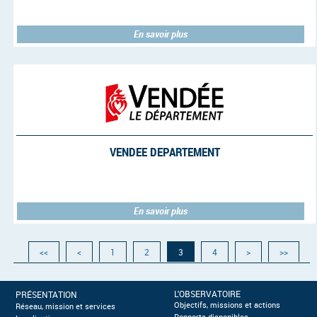
En savoir plus
VENDEE DEPARTEMENT
En savoir plus
<<
<
1
2
3
4
>
>>
L'OBSERVATOIRE
PRÉSENTATION
Objectifs, missions et actions
Réseau, mission et services