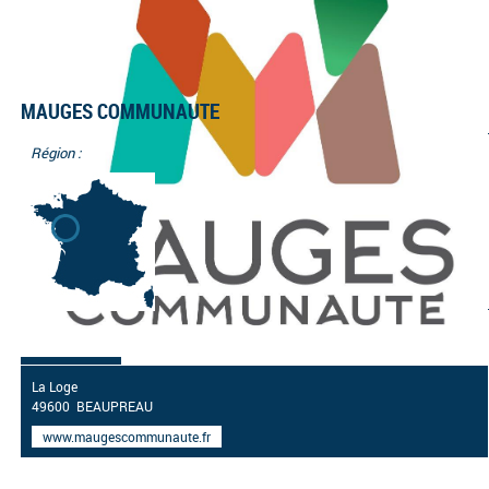
MAUGES COMMUNAUTE
Région :
CONTACT
La Loge
49600 BEAUPREAU
www.maugescommunaute.fr