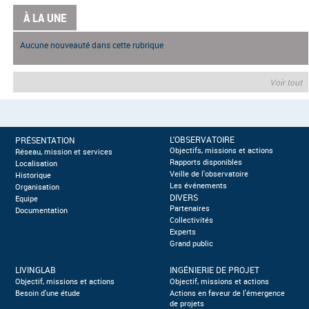
À LA UNE
Aucune nouveauté dans cette rubrique
Voir tout
L'OBSERVATOIRE
PRÉSENTATION
Objectifs, missions et actions
Réseau, mission et services
Rapports disponibles
Localisation
Veille de l'observatoire
Historique
Les événements
Organisation
DIVERS
Equipe
Partenaires
Documentation
Collectivités
Experts
Grand public
LIVINGLAB
INGÉNIERIE DE PROJET
Objectif, missions et actions
Objectif, missions et actions
Besoin d'une étude
Actions en faveur de l'émergence
de projets