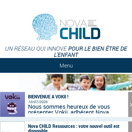
POUR LE BIEN ÊTRE DE
UN RÉSEAU QUI INNOVE
L'ENFANT
Menu
BIENVENUE A VOKII !
10/07/2026
Nous sommes heureux de vous
présenter Vokii, adhérent Nova
CHILD depuis quelques semaines
maintenant. Marc Bertel, Ingénieur IA
Nova CHILD Ressources : votre nouvel outil est
& Backend de Vokii, s’est prêté à
disponible