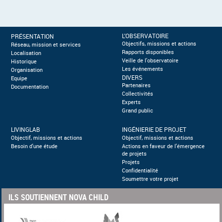
maintenant. Afin d'en savoir plus
sur ce dernier, découvrez les
réponses d'Arnaud Drazek, co-
L'OBSERVATOIRE
PRÉSENTATION
Objectifs, missions et actions
Réseau, mission et services
fondateur d'Holy Bird, à nos 4
Rapports disponibles
Localisation
questions.
Veille de l'observatoire
Historique
Les événements
Organisation
DIVERS
Equipe
Partenaires
Documentation
Collectivités
Experts
Grand public
LIVINGLAB
INGÉNIERIE DE PROJET
Objectif, missions et actions
Objectif, missions et actions
Besoin d'une étude
Actions en faveur de l'émergence
de projets
Projets
Confidentialité
Soumettre votre projet
ILS SOUTIENNENT NOVA CHILD