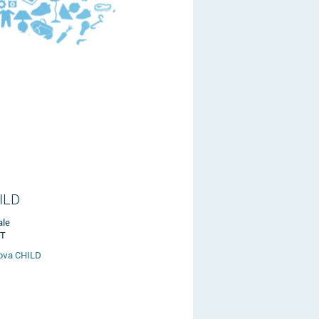
ILD
ale
ET
Nova CHILD