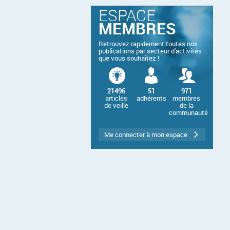
ESPACE
MEMBRES
Retrouvez rapidement toutes nos
publications par secteur d'activités
que vous souhaitez !
21496
51
971
articles
adhérents
membres
de veille
de la
communauté
Me connecter à mon espace