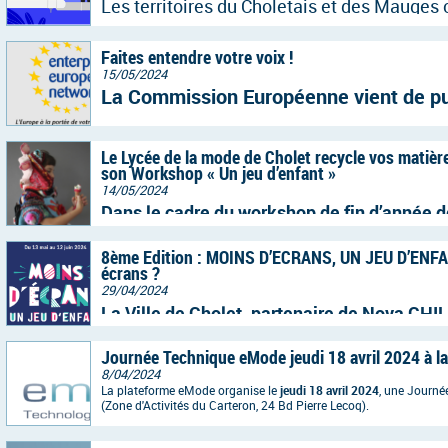
Les territoires du Choletais et des Mauges
dynamiques et résilients de France. Mais f
crises successives, une question s'impose à
quel avenir pour notre industrie à l'horizon
Faites entendre votre voix !
15/05/2024
La Commission Européenne vient de pub
le règlement CE) 1007/2011 relatif à l’
textiles, à destination des PME.
Le Lycée de la mode de Cholet recycle vos matière
son Workshop « Un jeu d’enfant »
14/05/2024
Dans le cadre du workshop de fin d’année d
année, le lycée de la Mode de Cholet reche
8ème Edition : MOINS D’ECRANS, UN JEU D’ENFANT
pourraient leur donner des matières textile
écrans ?
l’enfance (tissus en surplus, objets inven
29/04/2024
La Ville de Cholet, partenaire de Nova CHIL
la 8eme édition de l’opération "Moins d'écra
Journée Technique eMode jeudi 18 avril 2024 à la
temps forts pour sensibiliser aux conséque
8/04/2024
écrans et valoriser les effets positifs d’un
La plateforme eMode organise le
jeudi 18 avril 2024
, une Journé
(Zone d'Activités du Carteron, 24 Bd Pierre Lecoq).