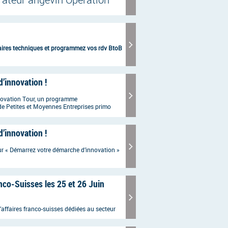
érateur angevin Opération
du terrier ! Cette année il
 beau et plus motivé !
inaires techniques et programmez vos rdv BtoB
innovation !
nnovation Tour, un programme
e Petites et Moyennes Entreprises primo
innovation !
ur « Démarrez votre démarche d’innovation »
nco-Suisses les 25 et 26 Juin
affaires franco-suisses dédiées au secteur