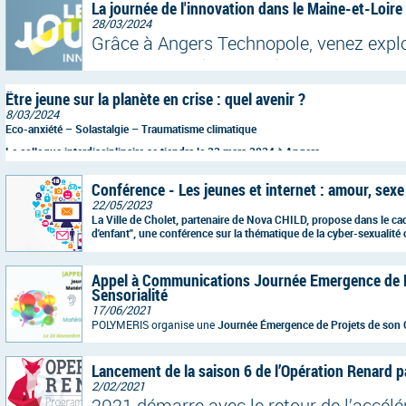
La journée de l'innovation dans le Maine-et-Loire
28/03/2024
Grâce à Angers Technopole, venez explo
Management le 16 avril dès 9h au cent
Être jeune sur la planète en crise : quel avenir ?
8/03/2024
Eco-anxiété – Solastalgie – Traumatisme climatique
Le colloque interdisciplinaire se tiendra le 22 mars 2024 à Angers.
Conférence - Les jeunes et internet : amour, sexe 
22/05/2023
La Ville de Cholet, partenaire de Nova CHILD, propose dans le cad
d'enfant", une conférence sur la thématique de la cyber-sexualité
INTERNET : AMOUR, SEXE ET PIXEL" le 31 mai 2023 à 20h, Salle Pa
Appel à Communications Journée Emergence de P
Sensorialité
17/06/2021
POLYMERIS organise une
Journée Émergence de Projets de son C
Polymères & Sensorialité
"
. Cette manifestation scientifique se d
bordelaise (lieu précis à définir).
Lancement de la saison 6 de l’Opération Renard 
2/02/2021