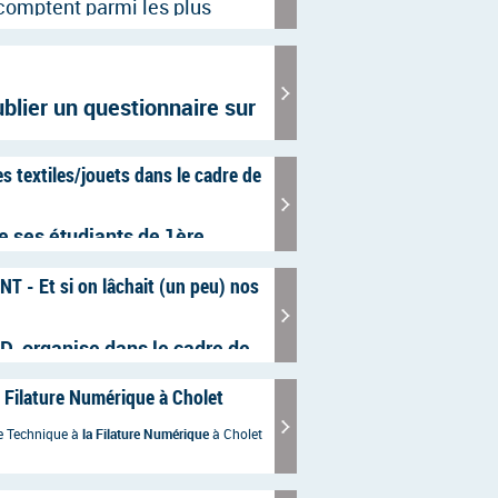
 comptent parmi les plus
ace aux mutations et aux
 tous les acteurs industriels :
 2030-2035 ?
lier un questionnaire sur
étiquetage des produits
s textiles/jouets dans le cadre de
e ses étudiants de 1ère
rche des entreprises qui
 - Et si on lâchait (un peu) nos
s / jouets liées au monde de
dus ou abimés, seconde main…)
D, organise dans le cadre de
ns, un jeu d'enfant", différents
 Filature Numérique à Cholet
nces de la surexposition aux
 usage adapté.
e Technique à
la Filature Numérique
à Cholet