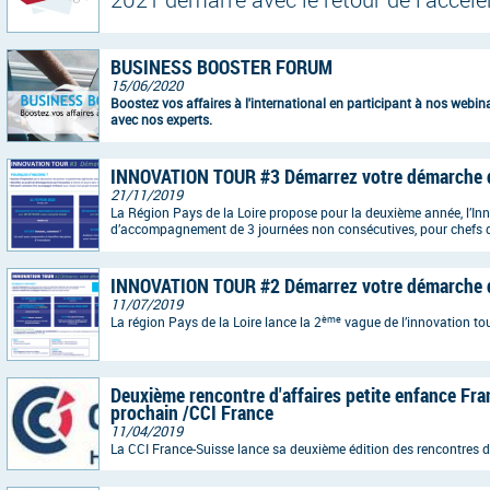
2021 démarre avec le retour de l’accél
Renard !
Après un passage confiné, le renard sort 
BUSINESS BOOSTER FORUM
15/06/2020
est bien décidé à revenir plus fort, plus
Boostez vos affaires à l'international en participant à nos web
avec nos experts.
INNOVATION TOUR #3 Démarrez votre démarche d’
21/11/2019
La Région Pays de la Loire propose pour la deuxième année, l’I
d’accompagnement de 3 journées non consécutives, pour chefs d
innovantes. L’innovation tour #3 débute en février 2020.
INNOVATION TOUR #2 Démarrez votre démarche d’
11/07/2019
ème
La région Pays de la Loire lance la 2
vague de l’innovation to
Deuxième rencontre d'affaires petite enfance Fra
prochain /CCI France
11/04/2019
La CCI France-Suisse lance sa deuxième édition des rencontres d’
de la Petite Enfance à Lausanne les 25 et 26 juin prochain.