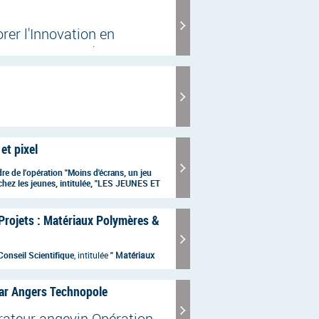
rer l'Innovation en
re de Congrès d'Angers.
et pixel
re de l'opération "Moins d'écrans, un jeu
 chez les jeunes, intitulée, "LES JEUNES ET
ul Valéry à l'Hôtel de Ville.
rojets : Matériaux Polymères &
onseil Scientifique
, intitulée
"
Matériaux
éroulera le
24 Novembre 2021 en région
par Angers Technopole