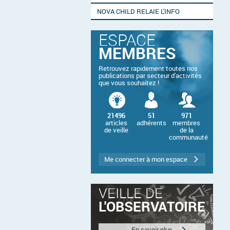
NOVA CHILD RELAIE L'INFO
ESPACE
MEMBRES
Retrouvez rapidement toutes nos
publications par secteur d'activités
que vous souhaitez !
21496
51
971
articles
adhérents
membres
de veille
de la
communauté
Me connecter à mon espace
VEILLE DE
L'OBSERVATOIRE
En savoir plus