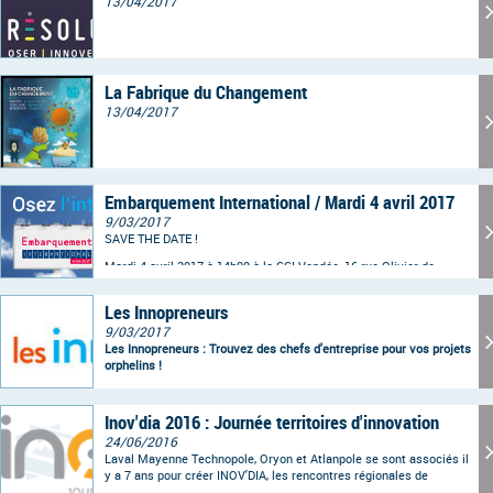
13/04/2017
La Fabrique du Changement
13/04/2017
Embarquement International / Mardi 4 avril 2017
9/03/2017
SAVE THE DATE !
Mardi 4 avril 2017 à 14h00 à la CCI Vendée, 16 rue Olivier de
Clisson à la Roche sur Yon
Les Innopreneurs
9/03/2017
Les Innopreneurs : Trouvez des chefs d'entreprise pour vos projets
orphelins !
Inov'dia 2016 : Journée territoires d'innovation
24/06/2016
Laval Mayenne Technopole, Oryon et Atlanpole se sont associés il
y a 7 ans pour créer INOV'DIA, les rencontres régionales de
l'innovation. La prochaine édition se se déroulera le mardi 18