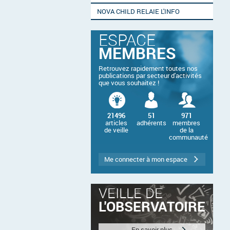
NOVA CHILD RELAIE L'INFO
ESPACE
MEMBRES
Retrouvez rapidement toutes nos
publications par secteur d'activités
que vous souhaitez !
21496
51
971
articles
adhérents
membres
de veille
de la
communauté
Me connecter à mon espace
VEILLE DE
L'OBSERVATOIRE
En savoir plus