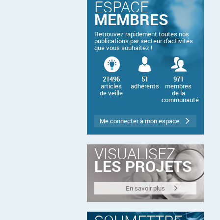
ESPACE
MEMBRES
Retrouvez rapidement toutes nos
publications par secteur d'activités
que vous souhaitez !
21496
51
971
articles
adhérents
membres
de veille
de la
communauté
Me connecter à mon espace
VISUALISEZ
LES PROJETS
En savoir plus