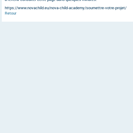
https://www.novachild.eu/nova-child-academy/soumettre-votre-projet/
Retour