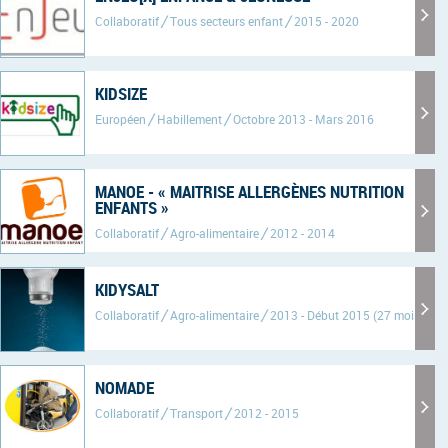
Collaboratif
Tous secteurs enfant
2015 - 2020
KIDSIZE
Européen
Habillement
Octobre 2013 - Mars 2016
MANOE - « MAITRISE ALLERGÈNES NUTRITION
ENFANTS »
Collaboratif
Agro-alimentaire
2012 - 2014
KIDYSALT
Collaboratif
Agro-alimentaire
2013 - Début 2015 (27 mois)
NOMADE
Collaboratif
Transport
2012 - 2015