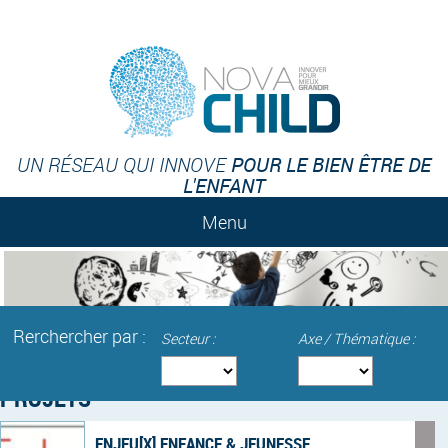
POUR LE BIEN ÊTRE DE
UN RÉSEAU QUI INNOVE
L'ENFANT
Menu
Rerchercher par :
Secteur :
Axe / Thématique :
PROJETS
ENJEU[X] ENFANCE & JEUNESSE