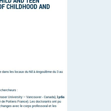
HILD AND TEEN
OF CHILDHOOD AND
dans les locaux du Nil à Angoulême du 3 au
-chercheurs :
raser University – Vancouver - Canada),
Lydia
é de Poitiers France). Les doctorants ont pu
changes avec le corps professoral et les