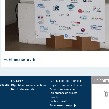
Valérie Inés De La Ville
ILS SOUT
LIVINGLAB
INGÉNIERIE DE PROJET
 actions
Objectif, missions et actions
Objectif, missions et actions
Besoin d'une étude
Actions en faveur de
e
l'émergence de projets
Projets
Confidentialité
Soumettre votre projet