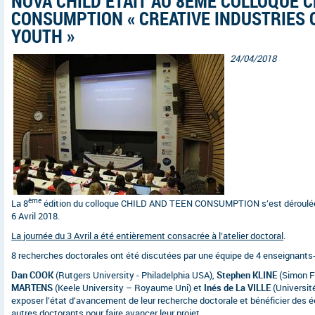
NOVA CHILD ÉTAIT AU 8ÈME COLLOQUE C
CONSUMPTION « CREATIVE INDUSTRIES 
YOUTH »
24/04/2018
ème
La 8
édition du colloque CHILD AND TEEN CONSUMPTION s’est déroulée 
6 Avril 2018.
La journée du 3 Avril a été entièrement consacrée à l’atelier doctoral
.
8 recherches doctorales ont été discutées par une équipe de 4 enseignants
Dan COOK
(Rutgers University - Philadelphia USA),
Stephen KLINE
(Simon F
MARTENS
(Keele University – Royaume Uni) et
Inés de La VILLE
(Universit
exposer l’état d’avancement de leur recherche doctorale et bénéficier des é
autres doctorants pour faire avancer leur projet.