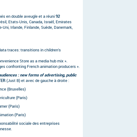
és en double aveugle et a réuni
92
résil, Etats-Unis, Canada, Israël, Emirates
e-Uni, Irlande, Finlande, Suède, Danemark,
ata traces: transitions in children’s
Convenience Store as a media hub mix ».
ges confronting French animation producers ».
audiences : new forms of advertising, public
TER
(Just B) et avec de gauche à droite :
nce (Bruxelles)
iculture (Paris)
rner (Paris)
imation (Paris)
ponsabilité sociale des entreprises
unesse.