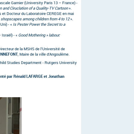
scale Garnier (University Paris 13 – France) -
on and Ciruclation of a Quality-TV Cartoon
».
is et Docteur du Laboratoire CEREGE en mai
h shopscapes among children from 4 to 12
».
Uni) - «
Is Pester Power the Secret to a
Israël) - «
Good Mothering » labour:
Directeur de la MSHS de l’Université de
BONNEFONT
, Maire de la ville d’Angoulême.
hild Studies Department - Rutgers University
nté par Rénald LAFARGE et Jonathan