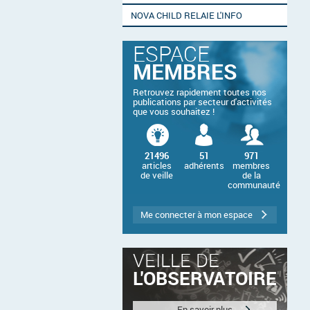
NOVA CHILD RELAIE L'INFO
ESPACE
MEMBRES
Retrouvez rapidement toutes nos
publications par secteur d'activités
que vous souhaitez !
21496
51
971
articles
adhérents
membres
de veille
de la
communauté
Me connecter à mon espace
VEILLE DE
L'OBSERVATOIRE
En savoir plus