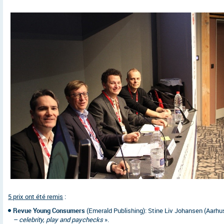
5 prix ont été remis
:
Revue Young Consumers
(Emerald Publishing): Stine Liv Johansen (Aarh
– celebrity, play and paychecks
».