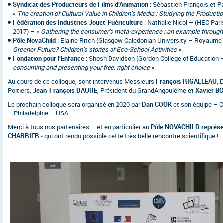
Syndicat des Producteurs de Films d’Animation
: Sébastien François et Pa
«
The creation of Cultural Value in Children’s Media : Studying the Producti
Fédération des Industries Jouet-Puériculture
: Nathalie Nicol – (HEC Par
2017) – «
Gathering the consumer’s meta-experience : an example throug
Pôle NovaChild
: Elaine Ritch (Glasgow Caledonian University – Royaume-
Greener Future? Children’s stories of Eco-School Activities
».
Fondation pour l’Enfance
: Shosh Davidson (Gordon College of Education – 
consuming and presenting your free, right choice
».
Au cours de ce colloque, sont intervenus Messieurs
François RIGALLEAU
, 
Poitiers,
Jean-François DAURE
, Président du GrandAngoulême
et Xavier 
Le prochain colloque sera organisé en 2020 par
Dan COOK
et son équipe – C
– Philadelphie – USA.
Merci à tous nos partenaires – et en particulier au
Pôle NOVACHILD représe
CHARRIER
- qui ont rendu possible cette très belle rencontre scientifique !