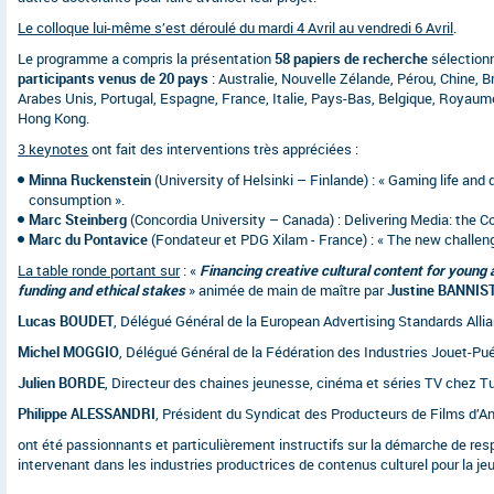
Le colloque lui-même s’est déroulé du mardi 4 Avril au vendredi 6 Avril
.
Le programme a compris la présentation
58 papiers de recherche
sélectionn
participants venus de 20 pays
: Australie, Nouvelle Zélande, Pérou, Chine, B
Arabes Unis, Portugal, Espagne, France, Italie, Pays-Bas, Belgique, Royaum
Hong Kong.
3 keynotes
ont fait des interventions très appréciées :
Minna Ruckenstein
(University of Helsinki – Finlande) : « Gaming life and d
consumption ».
Marc Steinberg
(Concordia University – Canada) : Delivering Media: the 
Marc du Pontavice
(Fondateur et PDG Xilam - France) : « The new challen
La table ronde portant sur
: «
Financing creative cultural content for young 
funding and ethical stakes
» animée de main de maître par
Justine BANNIS
Lucas BOUDET
, Délégué Général de la European Advertising Standards Allia
Michel MOGGIO
, Délégué Général de la Fédération des Industries Jouet-Puér
Julien BORDE
, Directeur des chaines jeunesse, cinéma et séries TV chez Tu
Philippe ALESSANDRI
, Président du Syndicat des Producteurs de Films d’An
ont été passionnants et particulièrement instructifs sur la démarche de res
intervenant dans les industries productrices de contenus culturel pour la je