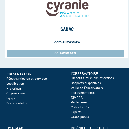
SADAC
Agro-alimentaire
En savoir plus
L'OBSERVATOIRE
PRÉSENTATION
Objectifs, missions et actions
Réseau, mission et services
Rapports disponibles
Localisation
Veille de l'observatoire
Historique
Les événements
Organisation
DIVERS
Equipe
Partenaires
Documentation
Collectivités
Experts
Grand public
LIVINGLAB
INGÉNIERIE DE PROJET