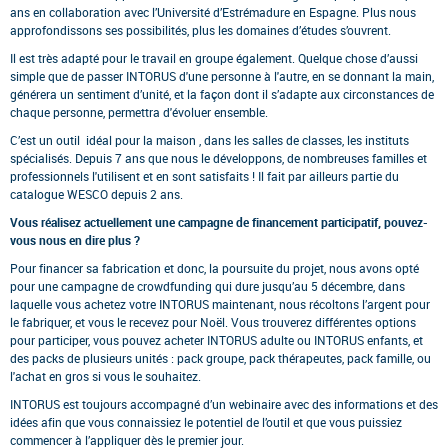
ans en collaboration avec l’Université d’Estrémadure en Espagne. Plus nous
approfondissons ses possibilités, plus les domaines d’études s’ouvrent.
Il est très adapté pour le travail en groupe également. Quelque chose d’aussi
simple que de passer INTORUS d'une personne à l'autre, en se donnant la main,
générera un sentiment d’unité, et la façon dont il s’adapte aux circonstances de
chaque personne, permettra d'évoluer ensemble.
C’est un outil idéal pour la maison , dans les salles de classes, les instituts
spécialisés. Depuis 7 ans que nous le développons, de nombreuses familles et
professionnels l'utilisent et en sont satisfaits ! Il fait par ailleurs partie du
catalogue WESCO depuis 2 ans.
Vous réalisez actuellement une campagne de financement participatif, pouvez-
vous nous en dire plus ?
Pour financer sa fabrication et donc, la poursuite du projet, nous avons opté
pour une campagne de crowdfunding qui dure jusqu’au 5 décembre, dans
laquelle vous achetez votre INTORUS maintenant, nous récoltons l’argent pour
le fabriquer, et vous le recevez pour Noël. Vous trouverez différentes options
pour participer, vous pouvez acheter INTORUS adulte ou INTORUS enfants, et
des packs de plusieurs unités : pack groupe, pack thérapeutes, pack famille, ou
l'achat en gros si vous le souhaitez.
INTORUS est toujours accompagné d’un webinaire avec des informations et des
idées afin que vous connaissiez le potentiel de l’outil et que vous puissiez
commencer à l’appliquer dès le premier jour.