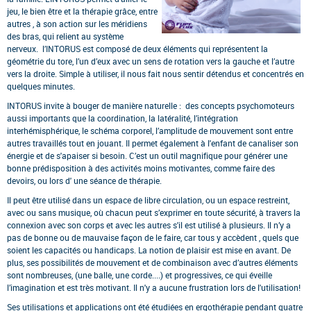
jeu, le bien être et la thérapie grâce, entre
autres , à son action sur les méridiens
des bras, qui relient au système
nerveux. l’INTORUS est composé de deux éléments qui représentent la
géométrie du tore, l’un d’eux avec un sens de rotation vers la gauche et l’autre
vers la droite. Simple à utiliser, il nous fait nous sentir détendus et concentrés en
quelques minutes.
INTORUS invite à bouger de manière naturelle : des concepts psychomoteurs
aussi importants que la coordination, la latéralité, l’intégration
interhémisphérique, le schéma corporel, l’amplitude de mouvement sont entre
autres travaillés tout en jouant. Il permet également à l'enfant de canaliser son
énergie et de s'apaiser si besoin. C’est un outil magnifique pour générer une
bonne prédisposition à des activités moins motivantes, comme faire des
devoirs, ou lors d' une séance de thérapie.
Il peut être utilisé dans un espace de libre circulation, ou un espace restreint,
avec ou sans musique, où chacun peut s’exprimer en toute sécurité, à travers la
connexion avec son corps et avec les autres s'il est utilisé à plusieurs. Il n’y a
pas de bonne ou de mauvaise façon de le faire, car tous y accèdent , quels que
soient les capacités ou handicaps. La notion de plaisir est mise en avant. De
plus, ses possibilités de mouvement et de combinaison avec d’autres éléments
sont nombreuses, (une balle, une corde....) et progressives, ce qui éveille
l’imagination et est très motivant. Il n'y a aucune frustration lors de l'utilisation!
Ses utilisations et applications ont été étudiées en ergothérapie pendant quatre